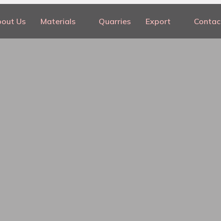
out Us
Materials
Quarries
Export
Contac